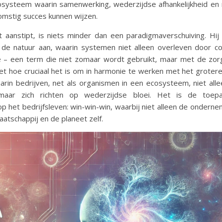
osysteem waarin samenwerking, wederzijdse afhankelijkheid en 
mstig succes kunnen wijzen.
aanstipt, is niets minder dan een paradigmaverschuiving. Hij
 de natuur aan, waarin systemen niet alleen overleven door co
 – een term die niet zomaar wordt gebruikt, maar met de zorg
t hoe cruciaal het is om in harmonie te werken met het grotere
rin bedrijven, net als organismen in een ecosysteem, niet alle
 maar zich richten op wederzijdse bloei. Het is de toep
p het bedrijfsleven: win-win-win, waarbij niet alleen de ondernem
atschappij en de planeet zelf.