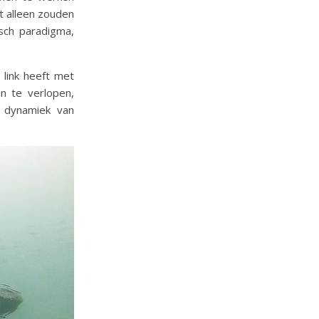
t alleen zouden
isch paradigma,
 link heeft met
an te verlopen,
e dynamiek van