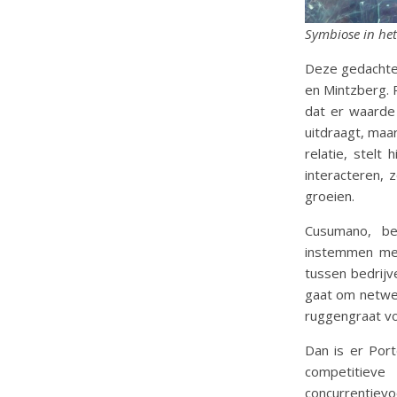
Symbiose in he
Deze gedachte 
en Mintzberg. P
dat er waarde 
uitdraagt, maar
relatie, stel
interacteren,
groeien.
Cusumano, be
instemmen met
tussen bedrijv
gaat om netwer
ruggengraat vo
Dan is er Port
competitieve
concurrentiev