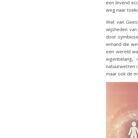
een levend ec
weg naar toeko
Wat van Geest 
wijsheden van
door symbiose
iemand die wee
een wereld waa
eigenbelang,
natuurwetten o
maar ook de ma