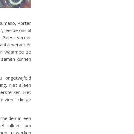
usumano, Porter
”, leerde ons al
an Geest verder
lant-leverancier
pen waarmee ze
– samen kunnen
 ongetwijfeld
g, niet alleen
versterken. Het
r zien – die de
scheiden in een
iet alleen om
amen te werken