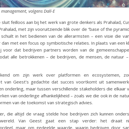
t management, volgens Dall-E
sluit feilloos aan bij het werk van grote denkers als Prahalad, C
rahalad, met zijn vooruitziende blik over de “base of the pyramid
schuilt in het bedienen van de allerarmsten – een visie die v
 dan met een focus op symbiotische relaties. In plaats van een k
t hij voor dat bedrijven partners worden van de gemeenschap
 zodat alle betrokkenen – de bedrijven, de mensen, de natuur 
kend om zijn werk over platformen en ecosystemen, zou
 van Geest’s gedachte dat succes voortkomt uit samenwerkin
en onderling, maar tussen verschillende stakeholders die elkaar 
ken van onderlinge afhankelijkheid – zoals we die ook in de natuu
rmen van de toekomst van strategisch advies.
er, die altijd de vraag stelde hoe bedrijven zich kunnen onder
 wereld. Van Geest gaat een stap verder: het draait n
oordeel, maar om gedeelde waarde, waarin bedrijven door s