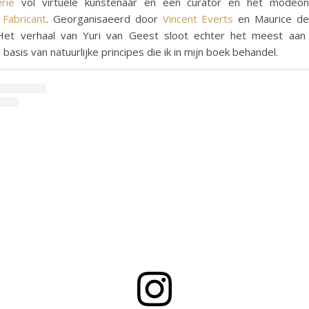
erie
vol virtuele kunstenaar en een curator en het modeo
n
Fabricant
. Georganisaeerd door
Vincent Everts
en Maurice de
Het verhaal van Yuri van Geest sloot echter het meest aan b
basis van natuurlijke principes die ik in mijn boek behandel.