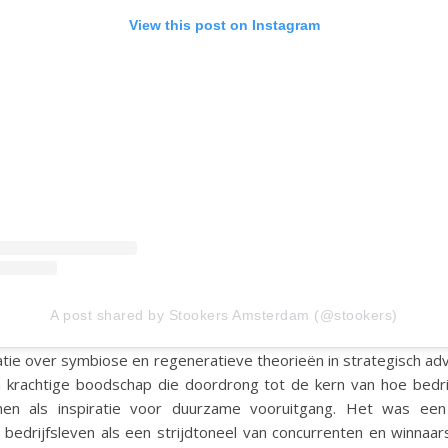
View this post on Instagram
A post shared by Stookers Amsterdam (@stookers)
atie over symbiose en regeneratieve theorieën in strategisch adv
 krachtige boodschap die doordrong tot de kern van hoe bedri
n als inspiratie voor duurzame vooruitgang. Het was een 
bedrijfsleven als een strijdtoneel van concurrenten en winnaar