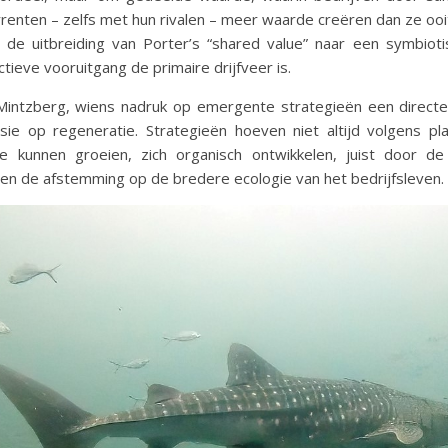
renten – zelfs met hun rivalen – meer waarde creëren dan ze ooi
 de uitbreiding van Porter’s “shared value” naar een symbiot
ctieve vooruitgang de primaire drijfveer is.
Mintzberg, wiens nadruk op emergente strategieën een directe
sie op regeneratie. Strategieën hoeven niet altijd volgens pl
Ze kunnen groeien, zich organisch ontwikkelen, juist door d
n de afstemming op de bredere ecologie van het bedrijfsleven.