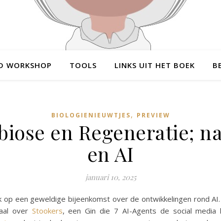
D WORKSHOP
TOOLS
LINKS UIT HET BOEK
B
,
BIOLOGIENIEUWTJES
PREVIEW
iose en Regeneratie; n
en AI
januari 10, 2025
k op een geweldige bijeenkomst over de ontwikkelingen rond AI
haal over
Stookers
, een Gin die 7 AI-Agents de social media 