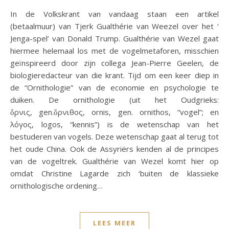
In de Volkskrant van vandaag staan een artikel
(betaalmuur) van Tjerk Gualthérie van Weezel over het ‘
Jenga-spel’ van Donald Trump. Gualthérie van Wezel gaat
hiermee helemaal los met de vogelmetaforen, misschien
geïnspireerd door zijn collega Jean-Pierre Geelen, de
biologieredacteur van die krant. Tijd om een keer diep in
de “Ornithologie” van de economie en psychologie te
duiken. De ornithologie (uit het Oudgrieks:
ὄρνις, gen.ὄρνιθος, ornis, gen. ornithos, “vogel”; en
λόγος, logos, “kennis”) is de wetenschap van het
bestuderen van vogels. Deze wetenschap gaat al terug tot
het oude China. Ook de Assyriërs kenden al de principes
van de vogeltrek. Gualthérie van Wezel komt hier op
omdat Christine Lagarde zich ‘buiten de klassieke
ornithologische ordening…
LEES MEER