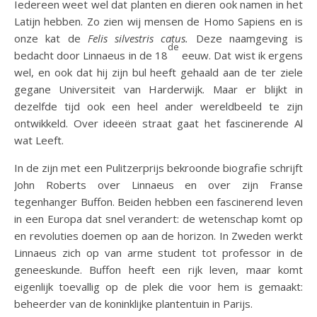
Iedereen weet wel dat planten en dieren ook namen in het
Latijn hebben. Zo zien wij mensen de Homo Sapiens en is
onze kat de
Felis silvestris catus.
Deze naamgeving is
de
bedacht door Linnaeus in de 18
eeuw. Dat wist ik ergens
wel, en ook dat hij zijn bul heeft gehaald aan de ter ziele
gegane Universiteit van Harderwijk. Maar er blijkt in
dezelfde tijd ook een heel ander wereldbeeld te zijn
ontwikkeld. Over ideeën straat gaat het fascinerende Al
wat Leeft.
In de zijn met een Pulitzerprijs bekroonde biografie schrijft
John Roberts over Linnaeus en over zijn Franse
tegenhanger Buffon. Beiden hebben een fascinerend leven
in een Europa dat snel verandert: de wetenschap komt op
en revoluties doemen op aan de horizon. In Zweden werkt
Linnaeus zich op van arme student tot professor in de
geneeskunde. Buffon heeft een rijk leven, maar komt
eigenlijk toevallig op de plek die voor hem is gemaakt:
beheerder van de koninklijke plantentuin in Parijs.